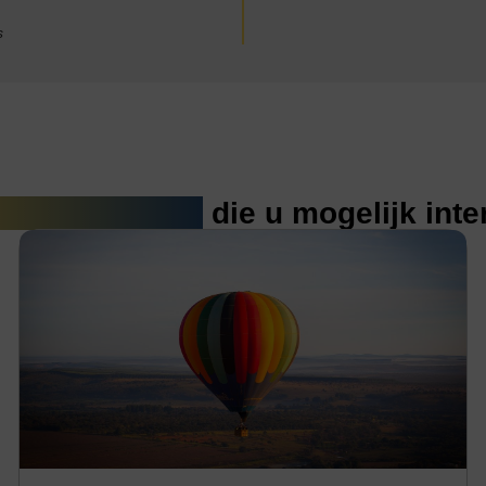
s
erde artikelen
die u mogelijk int