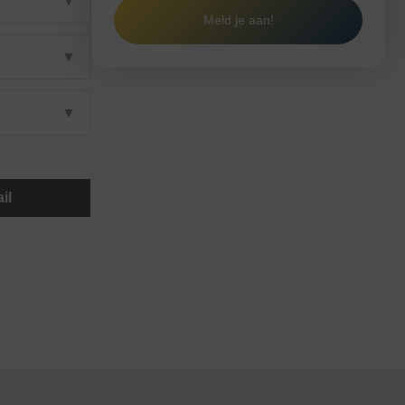
▼
Meld je aan!
▼
▼
il