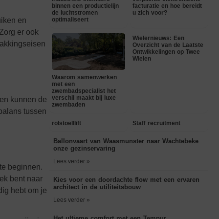
binnen een productielijn
facturatie en hoe bereidt
de luchtstromen
u zich voor?
uiken en
optimaliseert
 Zorg er ook
Wielernieuws: Een
rpakkingseisen
Overzicht van de Laatste
Ontwikkelingen op Twee
Wielen
Waarom samenwerken
met een
zwembadspecialist het
verschil maakt bij luxe
alen kunnen de
zwembaden
 balans tussen
rolstoelllift
Staff recruitment
Ballonvaart van Waasmunster naar Wachtebeke
onze gezinservaring
Lees verder »
te beginnen.
ek bent naar
Kies voor een doordachte flow met een ervaren
architect in de utiliteitsbouw
dig hebt om je
Lees verder »
Het ultieme comfort met een Tempur