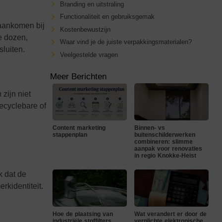
Branding en uitstraling
Functionaliteit en gebruiksgemak
 aankomen bij
Kostenbewustzijn
ge dozen,
Waar vind je de juiste verpakkingsmaterialen?
luiten.
Veelgestelde vragen
Meer Berichten
zijn niet
ecyclebare of
Content marketing
Binnen- vs
stappenplan
buitenschilderwerken
combineren: slimme
aanpak voor renovaties
in regio Knokke-Heist
k dat de
rkidentiteit.
Hoe de plaatsing van
Wat verandert er door de
industriële stoffilters
verplichte elektronische