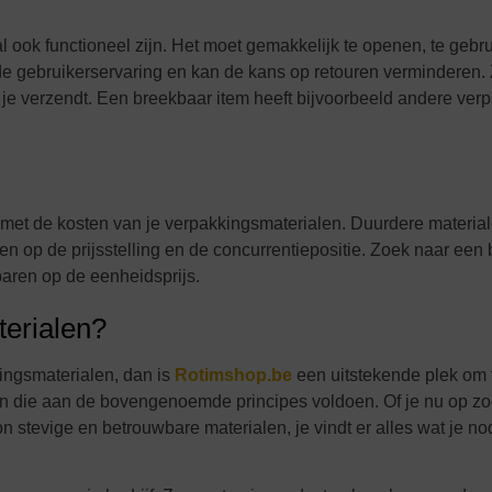
 ook functioneel zijn. Het moet gemakkelijk te openen, te gebr
rt de gebruikerservaring en kan de kans op retouren verminderen.
at je verzendt. Een breekbaar item heeft bijvoorbeeld andere ve
n met de kosten van je verpakkingsmaterialen. Duurdere materi
en op de prijsstelling en de concurrentiepositie. Zoek naar een
paren op de eenheidsprijs.
terialen?
ingsmaterialen, dan is
Rotimshop.be
een uitstekende plek om 
 die aan de bovengenoemde principes voldoen. Of je nu op zo
stevige en betrouwbare materialen, je vindt er alles wat je no