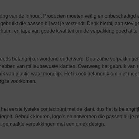
rming van de inhoud. Producten moeten veilig en onbeschadigd
n gebruikt die passen bij wat je verzendt. Denk hierbij aan stevi
huim, en tape van goede kwaliteit om de verpakking goed af te s
steeds belangrijker wordend onderwerp. Duurzame verpakkingen 
 hebben van milieubewuste klanten. Overweeg het gebruik van r
ik van plastic waar mogelijk. Het is ook belangrijk om niet meer
ing te voorkomen.
et eerste fysieke contactpunt met de klant, dus het is belangrij
gelt. Gebruik kleuren, logo’s en ontwerpen die passen bij je me
at gemaakte verpakkingen met een uniek design.