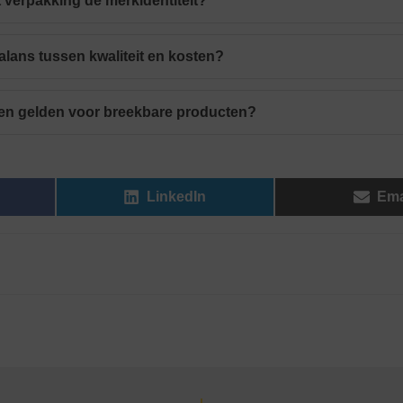
 verpakking de merkidentiteit?
alans tussen kwaliteit en kosten?
en gelden voor breekbare producten?
LinkedIn
Ema