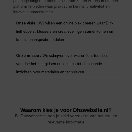
prachtige dingen te creëren. Daarom zetten wij ons in om een
platform te bieden waar praktische kennis, creativiteit en
innovatie samenkomen.
Onze visie :
Wij willen een online plek creëren waar DIY-
liefhebbers, klussers en creatievelingen samenkomen om
kennis en inspiratie te delen.
Onze missie :
Wij schrijven over wat er écht toe doet –
van doe-het-zelf-gidsen en klustips tot diepgaande
inzichten over materialen en technieken.
Waarom kies je voor Dhzwebsite.nl?
Bij Dhzwebsite.nl ben je altijd verzekerd van actueel en
relevante informatie