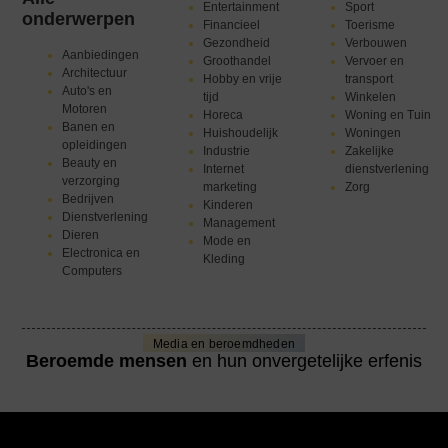
Entertainment
Sport
onderwerpen
Financieel
Toerisme
Gezondheid
Verbouwen
Aanbiedingen
Groothandel
Vervoer en
Architectuur
Hobby en vrije
transport
Auto's en
tijd
Winkelen
Motoren
Horeca
Woning en Tuin
Banen en
Huishoudelijk
Woningen
opleidingen
Industrie
Zakelijke
Beauty en
Internet
dienstverlening
verzorging
marketing
Zorg
Bedrijven
Kinderen
Dienstverlening
Management
Dieren
Mode en
Electronica en
Kleding
Computers
Media en beroemdheden
Beroemde mensen
en hun onvergetelijke erfenis