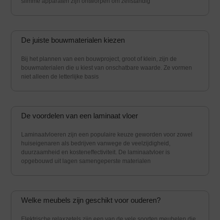
slimme apparaten zijn ontworpen om zelfstandig
De juiste bouwmaterialen kiezen
Bij het plannen van een bouwproject, groot of klein, zijn de
bouwmaterialen die u kiest van onschatbare waarde. Ze vormen
niet alleen de letterlijke basis
De voordelen van een laminaat vloer
Laminaatvloeren zijn een populaire keuze geworden voor zowel
huiseigenaren als bedrijven vanwege de veelzijdigheid,
duurzaamheid en kosteneffectiviteit. De laminaatvloer is
opgebouwd uit lagen samengeperste materialen
Welke meubels zijn geschikt voor ouderen?
Elektrische relaxzetels zijn een van de vele soorten meubelen die