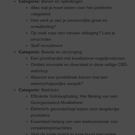
Categorie:
Banen en opleidingen
Alles wat je moet weten over het juridische
vakgebied
Hoe werk je aan je persoonlijke groei en
ontwikkeling?
Op zoek naar een nieuwe uitdaging? Laat je
omscholen
Staff recruitment
Categorie:
Beauty en verzorging
Een groothandel met kwalitatieve nagelproducten
Ontdek innovatie en diversiteit in deze veilige CBD-
webshop
Waarom een privékliniek kiezen met een
wetenschappelijke aanpak?
Categorie:
Bedrijven
Efficiënte Vuilnisophaling: Het Belang van een
Georganiseerd Afvalbeheer
Elektrisch gereedschap kopen voor langdurige
prestaties
Essentieel belang van een toeleverancier van
verpakkingsmachines
Vind de juiste match in jouw buurt met online