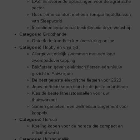
EAZ: innoverende oplossingen voor de agrarische
sector
Het ultieme comfort met een Tempur hoofdkussen
van Sleepworld
Incontinentiemateriaal bestellen via deze webshop
Categorie:
Groothandel
Ontdek de trends in kerstversiering online
Categorie:
Hobby en vrije tijd
Allergievriendelijk zwemmen met een lage
zwembadoverkapping
Bakfietsen geven elektrisch fietsen een nieuw
gezicht in Antwerpen
De best geteste elektrische fietsen voor 2023
Jouw perfecte setup start bij de juiste boardshop
Kies de beste fitnesstoestellen voor uw
thuisworkout
Samen genieten: een wellnessarrangement voor
koppels
Categorie:
Horeca
Koeling kopen voor de horeca die compact en
efficiënt werkt
Categorie:
Huishoudelijk