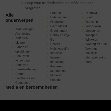
Loep voor slechtzienden die méér doet dan
vergroten
Energie
Onderwijs
Alle
Entertainment
Sport
onderwerpen
Financieel
Toerisme
Gezondheid
Verbouwen
Aanbiedingen
Groothandel
Vervoer en
Architectuur
Hobby en vrije
transport
Auto's en
tijd
Winkelen
Motoren
Horeca
Woning en Tuin
Banen en
Huishoudelijk
Woningen
opleidingen
Industrie
Zakelijke
Beauty en
Internet
dienstverlening
verzorging
marketing
Zorg
Bedrijven
Kinderen
Dienstverlening
Management
Dieren
Mode en
Electronica en
Kleding
Computers
Media en beroemdheden