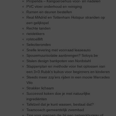
Propenda – Kangoeroehuis voor- en nadelen
PVC vloer onderhoud en reiniging
Ramen en deuren bestellen
Real MAdrid en Tottenham Hotspur stranden op
een gelijkspel
Rechte tanden
rietdekkers
rolstoelllift
Selectierondes
Snelle levering met voorraad leaseauto
Spouwmuurisolatie aanbrengen? Soloya.be
Stalen design bankpoten van Nordstahl
Stappenplan en methode voor het oplossen van
een 3×3 Rubik's kubus voor beginners en kinderen
Steeds meer zzp’ers rijden in een mooie Mercedes
Vito
Strakker lichaam
Succesvol koken doe je met natuurlijke
ingrediënten
Tafelzeil dat je kunt wassen, bestaat dat?
Teamcoach gemeentelijk zwembad
Tips voor mensen die bij een netwerkbureau of