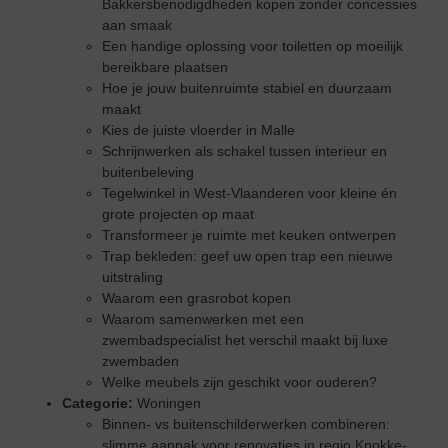
Bakkersbenodigdheden kopen zonder concessies
aan smaak
Een handige oplossing voor toiletten op moeilijk
bereikbare plaatsen
Hoe je jouw buitenruimte stabiel en duurzaam
maakt
Kies de juiste vloerder in Malle
Schrijnwerken als schakel tussen interieur en
buitenbeleving
Tegelwinkel in West-Vlaanderen voor kleine én
grote projecten op maat
Transformeer je ruimte met keuken ontwerpen
Trap bekleden: geef uw open trap een nieuwe
uitstraling
Waarom een grasrobot kopen
Waarom samenwerken met een
zwembadspecialist het verschil maakt bij luxe
zwembaden
Welke meubels zijn geschikt voor ouderen?
Categorie:
Woningen
Binnen- vs buitenschilderwerken combineren:
slimme aanpak voor renovaties in regio Knokke-