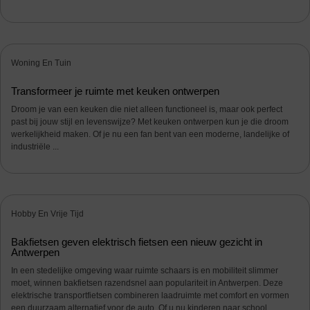
Woning En Tuin
Transformeer je ruimte met keuken ontwerpen
Droom je van een keuken die niet alleen functioneel is, maar ook perfect
past bij jouw stijl en levenswijze? Met keuken ontwerpen kun je die droom
werkelijkheid maken. Of je nu een fan bent van een moderne, landelijke of
industriële ...
Hobby En Vrije Tijd
Bakfietsen geven elektrisch fietsen een nieuw gezicht in
Antwerpen
In een stedelijke omgeving waar ruimte schaars is en mobiliteit slimmer
moet, winnen bakfietsen razendsnel aan populariteit in Antwerpen. Deze
elektrische transportfietsen combineren laadruimte met comfort en vormen
een duurzaam alternatief voor de auto. Of u nu kinderen naar school ...