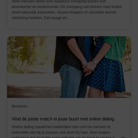
meer mensen willen een naadloze overgang tussen hun
woonkamer en buitenruimte. De overgang van binnen naar buiten
moet natuurlijk aanvoelen, visueel kloppen en dezelfde warme
uitstraling hebben. Dat vraagt om ...
Bedrijven
Vind de juiste match in jouw buurt met online dating
Online dating maakt het makkelijker dan ooit om mensen te
ontmoeten die bij je passen, ook dicht bij huis. Veel singles
ontdekken dat de liefde soms letterlijk om de hoek te vinden is — als