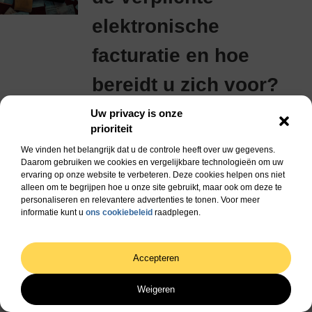
elektronische
facturatie en hoe
bereidt u zich voor?
Lees verder »
Uw privacy is onze
prioriteit
Populaire onderwerpen
We vinden het belangrijk dat u de controle heeft over uw gegevens.
Media
Daarom gebruiken we cookies en vergelijkbare technologieën om uw
ervaring op onze website te verbeteren. Deze cookies helpen ons niet
Aanbiedingen
alleen om te begrijpen hoe u onze site gebruikt, maar ook om deze te
Bedrijven
personaliseren en relevantere advertenties te tonen. Voor meer
informatie kunt u
ons cookiebeleid
raadplegen.
Winkelen
Woningen
Accepteren
Ontdek en deel inspirerende
blogs
Weigeren
Of je nu schrijft of leest, ons platform biedt een plek voor iedereen die