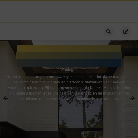
Binnen- vs buitenschilderwerken
combineren: slimme aanpak voor
renovaties in regio Knokke-Heist
Woningen
Bij een renovatieproject wordt vaak gefocust op afzonderlijke werken, maar
het combineren van binnen- en buitenschilderwerken kan heel wat
voordelen opleveren. Bij schilderwerken in regio Knokke-Heist is het slim
om beide aspecten tegelijk te bekijken, zeker gezien de invloed van het
kustklimaat op uw woning. Door een totaalvisie te hanteren,