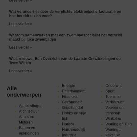
Lees verder »
Wat verandert er door de verplichte elektronische facturatie en
hoe bereidt u zich voor?
Lees verder »
Waarom samenwerken met een zwembadspecialist het verschil
maakt bij luxe zwembaden
Lees verder »
Wielernieuws: Een Overzicht van de Laatste Ontwikkelingen op
Twee Wielen
Lees verder »
Energie
Onderwijs
Alle
Entertainment
Sport
onderwerpen
Financieel
Toerisme
Gezondheid
Verbouwen
Aanbiedingen
Groothandel
Vervoer en
Architectuur
Hobby en vrije
transport
Auto's en
tijd
Winkelen
Motoren
Horeca
Woning en Tuin
Banen en
Huishoudelijk
Woningen
opleidingen
Industrie
Zakelijke