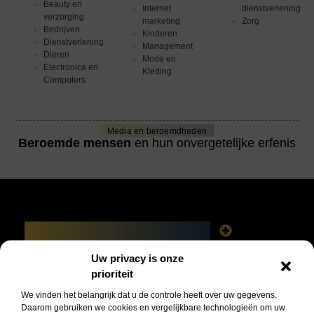
Beauty en
Internet
dienstverlening
verzorging
marketing
Zorg
Bedrijven
Kinderen
Dienstverlening
Management
Dieren
Mode en
Electronica en
Kleding
Computers
Media en beroemdheden
Beroemde mensen
en hun onvergetelijke erfenis
Main Links
Linkbuilding platforms: het slimme netwerk achter jouw Google-succes
Geld verdienen via het internet: vrijheid, fabels en feiten
Uw privacy is onze
Bericht categorie
prioriteit
We vinden het belangrijk dat u de controle heeft over uw gegevens.
Daarom gebruiken we cookies en vergelijkbare technologieën om uw