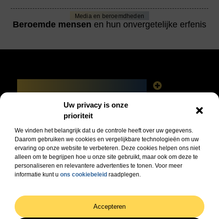
Media en beroemdheden
Beroemde mensen
en hun onvergetelijke erfenis
Main Links
Linkbuilding platforms: het slimme netwerk achter jouw Google-succes
Geld verdienen via het internet: vrijheid, fabels en feiten
Uw privacy is onze
Bericht categorie
prioriteit
We vinden het belangrijk dat u de controle heeft over uw gegevens.
Daarom gebruiken we cookies en vergelijkbare technologieën om uw
ervaring op onze website te verbeteren. Deze cookies helpen ons niet
alleen om te begrijpen hoe u onze site gebruikt, maar ook om deze te
personaliseren en relevantere advertenties te tonen. Voor meer
informatie kunt u
ons cookiebeleid
raadplegen.
Jouw dagelijkse bron van inspiratie en informatie!
Ontdek de laatste trends, praktische tips en waardevolle inzichten die je dagelijks
verder helpen.
@2025 All Right Reserved. Design by
www.dhzwebsite.nl.
Accepteren