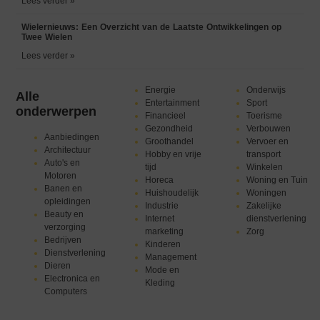
Lees verder »
Wielernieuws: Een Overzicht van de Laatste Ontwikkelingen op
Twee Wielen
Lees verder »
Energie
Onderwijs
Alle
Entertainment
Sport
onderwerpen
Financieel
Toerisme
Gezondheid
Verbouwen
Aanbiedingen
Groothandel
Vervoer en
Architectuur
Hobby en vrije
transport
Auto's en
tijd
Winkelen
Motoren
Horeca
Woning en Tuin
Banen en
Huishoudelijk
Woningen
opleidingen
Industrie
Zakelijke
Beauty en
Internet
dienstverlening
verzorging
marketing
Zorg
Bedrijven
Kinderen
Dienstverlening
Management
Dieren
Mode en
Electronica en
Kleding
Computers