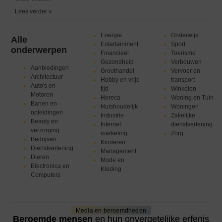
Lees verder »
Energie
Onderwijs
Alle
Entertainment
Sport
onderwerpen
Financieel
Toerisme
Gezondheid
Verbouwen
Aanbiedingen
Groothandel
Vervoer en
Architectuur
Hobby en vrije
transport
Auto's en
tijd
Winkelen
Motoren
Horeca
Woning en Tuin
Banen en
Huishoudelijk
Woningen
opleidingen
Industrie
Zakelijke
Beauty en
Internet
dienstverlening
verzorging
marketing
Zorg
Bedrijven
Kinderen
Dienstverlening
Management
Dieren
Mode en
Electronica en
Kleding
Computers
Media en beroemdheden
Beroemde mensen
en hun onvergetelijke erfenis