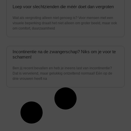
Loep voor slechtzienden die méér doet dan vergroten
Wat als vergroting alleen niet genoeg is? Voor mensen met een
visuele beperking draait het niet alleen om groter beeld, maar ook
om comfort, duurzaamheid
Incontinentie na de zwangerschap? Niks om je voor te
schamen!
Ben jij recent bevallen en heb je ineens last van incontinentie?
Dat is vervelend, maar gelukkig ontzettend normaal! Eén op de
drie vrouwen heeft na