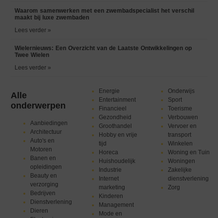
Waarom samenwerken met een zwembadspecialist het verschil
maakt bij luxe zwembaden
Lees verder »
Wielernieuws: Een Overzicht van de Laatste Ontwikkelingen op
Twee Wielen
Lees verder »
Energie
Onderwijs
Alle
Entertainment
Sport
onderwerpen
Financieel
Toerisme
Gezondheid
Verbouwen
Aanbiedingen
Groothandel
Vervoer en
Architectuur
Hobby en vrije
transport
Auto's en
tijd
Winkelen
Motoren
Horeca
Woning en Tuin
Banen en
Huishoudelijk
Woningen
opleidingen
Industrie
Zakelijke
Beauty en
Internet
dienstverlening
verzorging
marketing
Zorg
Bedrijven
Kinderen
Dienstverlening
Management
Dieren
Mode en