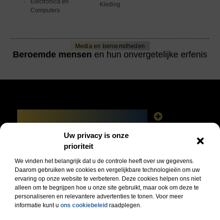
Electronica en
Kleding
Computers
Media en beroemdheden
Beroemde mensen
en hun onvergetelijke erfenis
Main Links
Linkbuilding platforms: het slimme netwerk achter jouw Google-succes
Geld verdienen via het internet: vrijheid, fabels en feiten
Uw privacy is onze
Bericht categorie
prioriteit
We vinden het belangrijk dat u de controle heeft over uw gegevens.
Daarom gebruiken we cookies en vergelijkbare technologieën om uw
ervaring op onze website te verbeteren. Deze cookies helpen ons niet
alleen om te begrijpen hoe u onze site gebruikt, maar ook om deze te
personaliseren en relevantere advertenties te tonen. Voor meer
informatie kunt u
ons cookiebeleid
raadplegen.
Jouw dagelijkse bron van inspiratie en informatie!