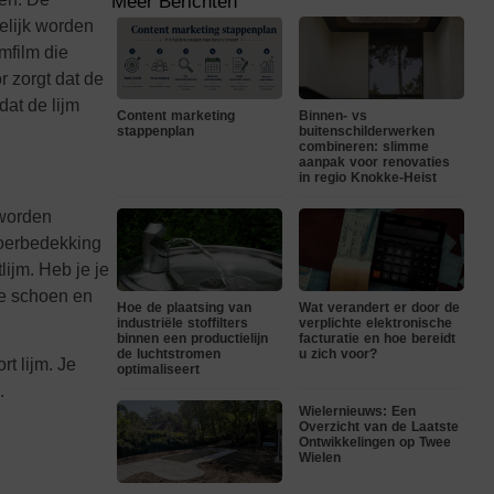
Meer Berichten
elijk worden
mfilm die
r zorgt dat de
at de lijm
Content marketing
Binnen- vs
stappenplan
buitenschilderwerken
combineren: slimme
aanpak voor renovaties
in regio Knokke-Heist
 worden
loerbedekking
lijm. Heb je je
de schoen en
Hoe de plaatsing van
Wat verandert er door de
industriële stoffilters
verplichte elektronische
binnen een productielijn
facturatie en hoe bereidt
de luchtstromen
u zich voor?
t lijm. Je
optimaliseert
.
Wielernieuws: Een
Overzicht van de Laatste
Ontwikkelingen op Twee
Wielen