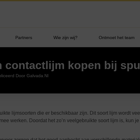
Partners
Wie zijn wij?
Ontmoet het team
contactlijm kopen bij spu
liceerd Door Galvada.nl
te lijmsoorten die er beschikbaar zijn. Dit soort lijm wordt vee
ee werken. Doordat het zo’n veelgebruikte soort lijm is, kun je
ervoor zorgen dat het goed aanhecht aan verschillende materia