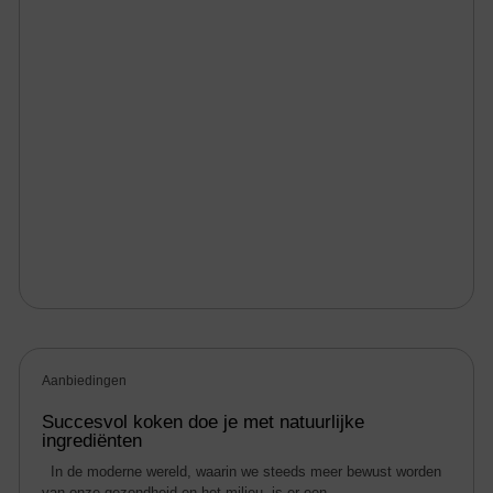
Aanbiedingen
Succesvol koken doe je met natuurlijke
ingrediënten
In de moderne wereld, waarin we steeds meer bewust worden
van onze gezondheid en het milieu, is er een