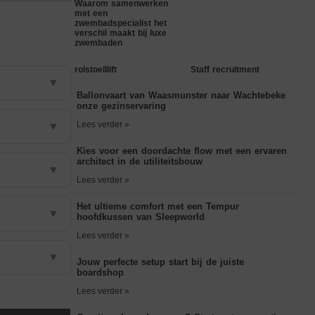
Waarom samenwerken
met een
zwembadspecialist het
verschil maakt bij luxe
zwembaden
rolstoelllift
Staff recruitment
▼
Ballonvaart van Waasmunster naar Wachtebeke
onze gezinservaring
Lees verder »
▼
Kies voor een doordachte flow met een ervaren
architect in de utiliteitsbouw
▼
Lees verder »
Het ultieme comfort met een Tempur
▼
hoofdkussen van Sleepworld
Lees verder »
▼
Jouw perfecte setup start bij de juiste
boardshop
Lees verder »