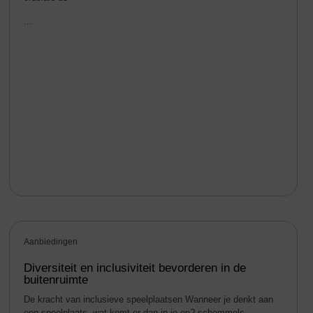
...
Aanbiedingen
Diversiteit en inclusiviteit bevorderen in de
buitenruimte
De kracht van inclusieve speelplaatsen Wanneer je denkt aan
een speelplaats, wat komt er dan in je op? schommels,