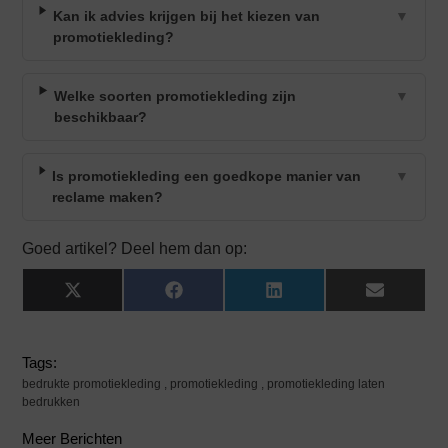
Kan ik advies krijgen bij het kiezen van
▼
promotiekleding?
Welke soorten promotiekleding zijn
▼
beschikbaar?
Is promotiekleding een goedkope manier van
▼
reclame maken?
Goed artikel? Deel hem dan op:
X
Facebook
LinkedIn
Email
(Twitter)
Tags:
bedrukte promotiekleding
,
promotiekleding
,
promotiekleding laten
bedrukken
Meer Berichten