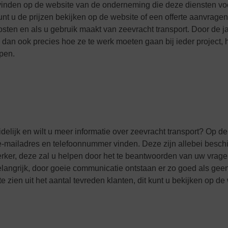
rt vinden op de website van de onderneming die deze diensten vo
kunt u de prijzen bekijken op de website of een offerte aanvrage
osten en als u gebruik maakt van zeevracht transport. Door de 
n ook precies hoe ze te werk moeten gaan bij ieder project, h
open.
idelijk en wilt u meer informatie over zeevracht transport? Op d
e-mailadres en telefoonnummer vinden. Deze zijn allebei besch
erker, deze zal u helpen door het te beantwoorden van uw vrag
langrijk, door goeie communicatie ontstaan er zo goed als gee
e zien uit het aantal tevreden klanten, dit kunt u bekijken op de