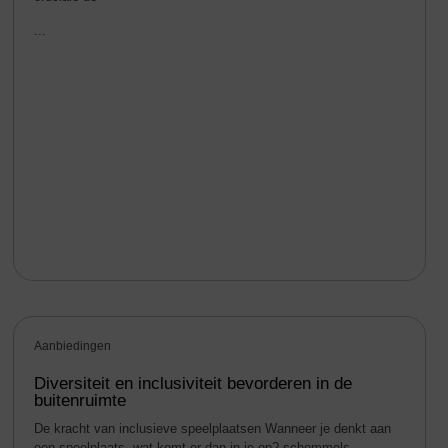
...
Aanbiedingen
Diversiteit en inclusiviteit bevorderen in de
buitenruimte
De kracht van inclusieve speelplaatsen Wanneer je denkt aan
een speelplaats, wat komt er dan in je op? schommels,