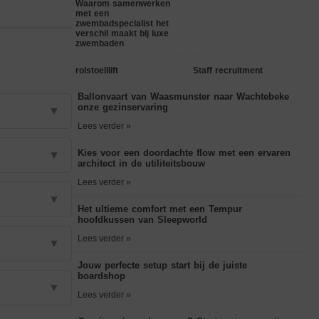
Waarom samenwerken
met een
zwembadspecialist het
verschil maakt bij luxe
zwembaden
rolstoelllift
Staff recruitment
Ballonvaart van Waasmunster naar Wachtebeke
onze gezinservaring
▼
Lees verder »
Kies voor een doordachte flow met een ervaren
▼
architect in de utiliteitsbouw
Lees verder »
▼
Het ultieme comfort met een Tempur
hoofdkussen van Sleepworld
Lees verder »
▼
Jouw perfecte setup start bij de juiste
boardshop
▼
Lees verder »