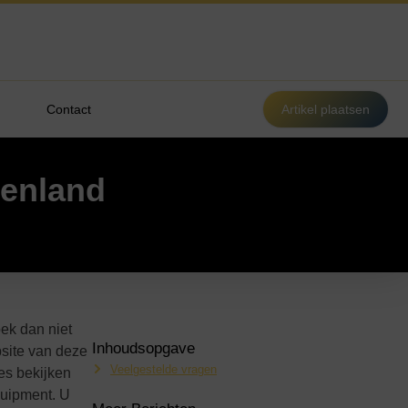
Contact
Artikel plaatsen
tenland
ek dan niet
Inhoudsopgave
bsite van deze
Veelgestelde vragen
es bekijken
quipment. U