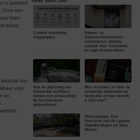
Meer Berichten
or u aanbied.
n. Door een
jaren heen
et totaal
Content marketing
Binnen- vs
stappenplan
buitenschilderwerken
combineren: slimme
aanpak voor renovaties
in regio Knokke-Heist
e website van
Hoe de plaatsing van
Wat verandert er door de
ikbaar voor
industriële stoffilters
verplichte elektronische
en en
binnen een productielijn
facturatie en hoe bereidt
de luchtstromen
u zich voor?
n
optimaliseert
 website.
Wielernieuws: Een
Overzicht van de Laatste
Ontwikkelingen op Twee
Wielen