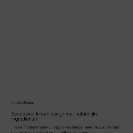
Aanbiedingen
Succesvol koken doe je met natuurlijke
ingrediënten
In de moderne wereld, waarin we steeds meer bewust worden
van onze gezondheid en het milieu, is er een