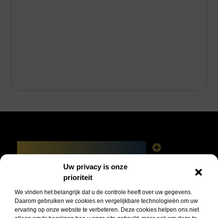
Main Links
Linkbuilding platforms: het slimme netwerk achter jouw Google-succes
Geld verdienen via het internet: vrijheid, fabels en feiten
Uw privacy is onze
Bericht categorie
prioriteit
We vinden het belangrijk dat u de controle heeft over uw gegevens.
Daarom gebruiken we cookies en vergelijkbare technologieën om uw
ervaring op onze website te verbeteren. Deze cookies helpen ons niet