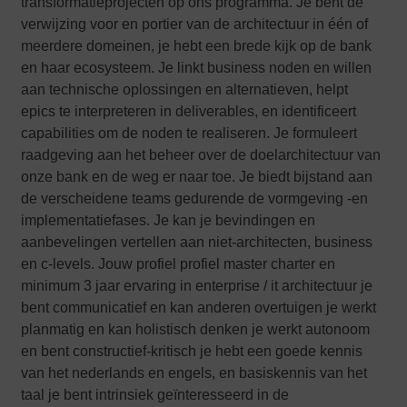
transformatieprojecten op ons programma. Je bent de
verwijzing voor en portier van de architectuur in één of
meerdere domeinen, je hebt een brede kijk op de bank
en haar ecosysteem. Je linkt business noden en willen
aan technische oplossingen en alternatieven, helpt
epics te interpreteren in deliverables, en identificeert
capabilities om de noden te realiseren. Je formuleert
raadgeving aan het beheer over de doelarchitectuur van
onze bank en de weg er naar toe. Je biedt bijstand aan
de verscheidene teams gedurende de vormgeving -en
implementatiefases. Je kan je bevindingen en
aanbevelingen vertellen aan niet-architecten, business
en c-levels. Jouw profiel profiel master charter en
minimum 3 jaar ervaring in enterprise / it architectuur je
bent communicatief en kan anderen overtuigen je werkt
planmatig en kan holistisch denken je werkt autonoom
en bent constructief-kritisch je hebt een goede kennis
van het nederlands en engels, en basiskennis van het
taal je bent intrinsiek geïnteresseerd in de