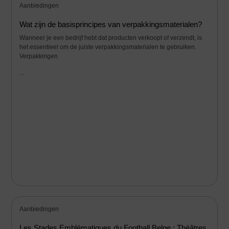
Aanbiedingen
Wat zijn de basisprincipes van verpakkingsmaterialen?
Wanneer je een bedrijf hebt dat producten verkoopt of verzendt, is
het essentieel om de juiste verpakkingsmaterialen te gebruiken.
Verpakkingen
...
Aanbiedingen
Les Stades Emblématiques du Football Belge : Théâtres