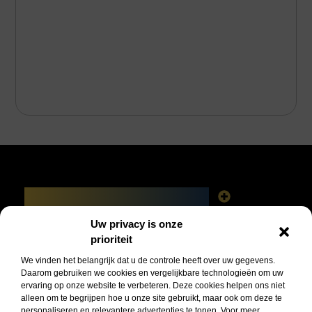
Main Links
Linkbuilding platforms: het slimme netwerk achter jouw Google-succes
Geld verdienen via het internet: vrijheid, fabels en feiten
Uw privacy is onze
Bericht categorie
prioriteit
We vinden het belangrijk dat u de controle heeft over uw gegevens.
Daarom gebruiken we cookies en vergelijkbare technologieën om uw
ervaring op onze website te verbeteren. Deze cookies helpen ons niet
alleen om te begrijpen hoe u onze site gebruikt, maar ook om deze te
personaliseren en relevantere advertenties te tonen. Voor meer