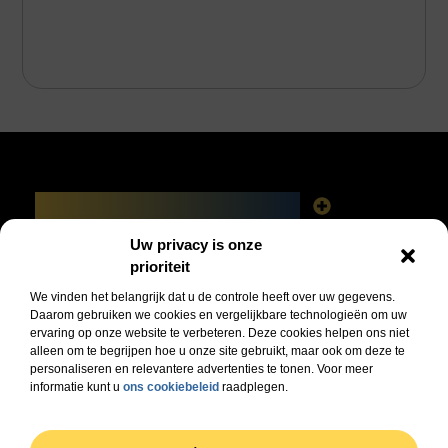
Main Links
Linkbuilding platforms: het slimme netwerk achter jouw Google-succes
Geld verdienen via het internet: vrijheid, fabels en feiten
Uw privacy is onze
Bericht categorie
prioriteit
We vinden het belangrijk dat u de controle heeft over uw gegevens.
Daarom gebruiken we cookies en vergelijkbare technologieën om uw
ervaring op onze website te verbeteren. Deze cookies helpen ons niet
alleen om te begrijpen hoe u onze site gebruikt, maar ook om deze te
personaliseren en relevantere advertenties te tonen. Voor meer
informatie kunt u
ons cookiebeleid
raadplegen.
Jouw dagelijkse bron van inspiratie en informatie!
Ontdek de laatste trends, praktische tips en waardevolle inzichten die je dagelijks
verder helpen.