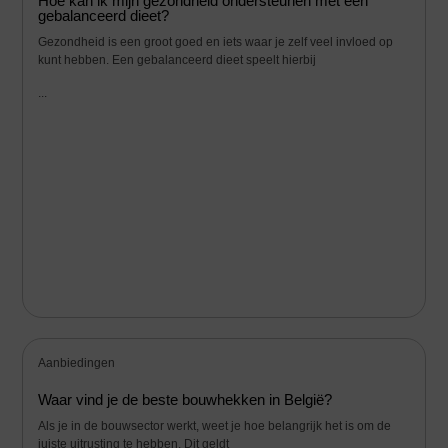
Hoe kan ik mijn gezondheid ondersteunen met een
gebalanceerd dieet?
Gezondheid is een groot goed en iets waar je zelf veel invloed op
kunt hebben. Een gebalanceerd dieet speelt hierbij
...
Aanbiedingen
Waar vind je de beste bouwhekken in België?
Als je in de bouwsector werkt, weet je hoe belangrijk het is om de
juiste uitrusting te hebben. Dit geldt