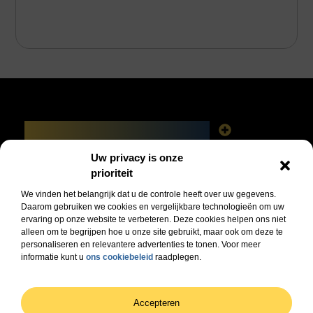
Main Links
Linkbuilding platforms: het slimme netwerk achter jouw Google-succes
Geld verdienen via het internet: vrijheid, fabels en feiten
Uw privacy is onze
Bericht categorie
prioriteit
We vinden het belangrijk dat u de controle heeft over uw gegevens.
Daarom gebruiken we cookies en vergelijkbare technologieën om uw
ervaring op onze website te verbeteren. Deze cookies helpen ons niet
alleen om te begrijpen hoe u onze site gebruikt, maar ook om deze te
personaliseren en relevantere advertenties te tonen. Voor meer
informatie kunt u
ons cookiebeleid
raadplegen.
Jouw dagelijkse bron van inspiratie en informatie!
Ontdek de laatste trends, praktische tips en waardevolle inzichten die je dagelijks
verder helpen.
@2025 All Right Reserved. Design by
www.dhzwebsite.nl.
Accepteren