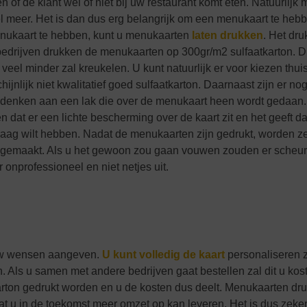
of de klant wel of niet bij uw restaurant komt eten. Natuurlijk 
veel meer. Het is dan dus erg belangrijk om een menukaart te hebb
menukaart te hebben, kunt u menukaarten
laten drukken
. Het dr
edrijven drukken de menukaarten op 300gr/m2 sulfaatkarton. Dit
veel minder zal kreukelen. U kunt natuurlijk er voor kiezen thui
jnlijk niet kwalitatief goed sulfaatkarton. Daarnaast zijn er no
t u denken aan een lak die over de menukaart heen wordt gedaan.
en dat er een lichte bescherming over de kaart zit en het geeft 
u graag wilt hebben. Nadat de menukaarten zijn gedrukt, worden ze 
dt gemaakt. Als u het gewoon zou gaan vouwen zouden er scheur
r onprofessioneel en niet netjes uit.
 uw wensen aangeven.
U kunt volledig de kaart
personaliseren 
 Als u samen met andere bedrijven gaat bestellen zal dit u kos
rton gedrukt worden en u de kosten dus deelt. Menukaarten dru
t wat u in de toekomst meer omzet op kan leveren. Het is dus zeke