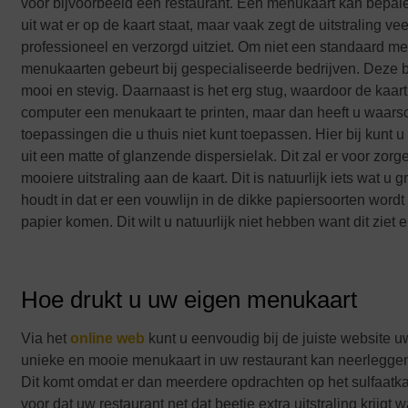
voor bijvoorbeeld een restaurant. Een menukaart kan bepalen 
uit wat er op de kaart staat, maar vaak zegt de uitstraling 
professioneel en verzorgd uitziet. Om niet een standaard 
menukaarten gebeurt bij gespecialiseerde bedrijven. Deze b
mooi en stevig. Daarnaast is het erg stug, waardoor de kaart 
computer een menukaart te printen, maar dan heeft u waarschi
toepassingen die u thuis niet kunt toepassen. Hier bij kun
uit een matte of glanzende dispersielak. Dit zal er voor zorg
mooiere uitstraling aan de kaart. Dit is natuurlijk iets wat 
houdt in dat er een vouwlijn in de dikke papiersoorten wor
papier komen. Dit wilt u natuurlijk niet hebben want dit ziet e
Hoe drukt u uw eigen menukaart
Via het
online web
kunt u eenvoudig bij de juiste website
unieke en mooie menukaart in uw restaurant kan neerleggen.
Dit komt omdat er dan meerdere opdrachten op het sulfaatka
voor dat uw restaurant net dat beetje extra uitstraling krijg