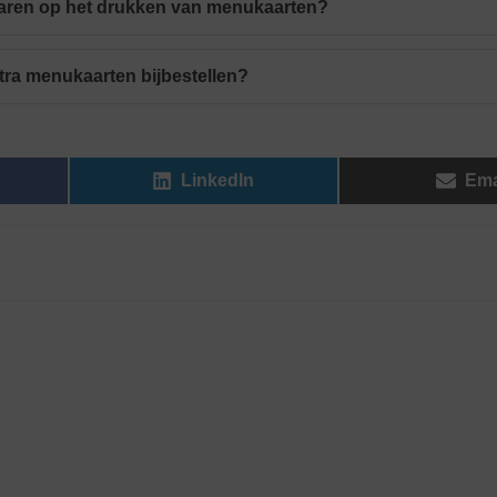
paren op het drukken van menukaarten?
xtra menukaarten bijbestellen?
LinkedIn
Ema