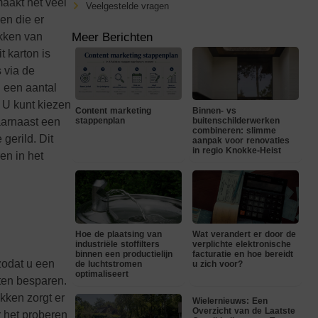
maakt het veel
Veelgestelde vragen
en die er
ukken van
Meer Berichten
 karton is
s via de
g een aantal
 U kunt kiezen
Content marketing
Binnen- vs
daarnaast een
stappenplan
buitenschilderwerken
combineren: slimme
gerild. Dit
aanpak voor renovaties
in regio Knokke-Heist
en in het
Hoe de plaatsing van
Wat verandert er door de
industriële stoffilters
verplichte elektronische
binnen een productielijn
facturatie en hoe bereidt
zodat u een
de luchtstromen
u zich voor?
optimaliseert
ten besparen.
kken zorgt er
Wielernieuws: Een
Overzicht van de Laatste
r het proberen