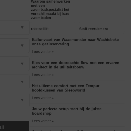
Waarom samenwerken
met een
zwembadspecialist het
verschil maakt bij luxe
zwembaden
▼
rolstoelllift
Staff recruitment
Ballonvaart van Waasmunster naar Wachtebeke
onze gezinservaring
▼
Lees verder »
Kies voor een doordachte flow met een ervaren
▼
architect in de utiliteitsbouw
Lees verder »
▼
Het ultieme comfort met een Tempur
hoofdkussen van Sleepworld
Lees verder »
▼
Jouw perfecte setup start bij de juiste
boardshop
Lees verder »
il