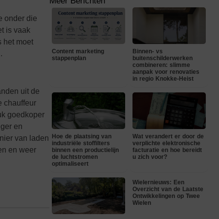
Meer Berichten
e onder die
t is vaak
s het moet
Content marketing
Binnen- vs
.
stappenplan
buitenschilderwerken
combineren: slimme
aanpak voor renovaties
in regio Knokke-Heist
anden uit de
e chauffeur
tuk goedkoper
iger en
Hoe de plaatsing van
Wat verandert er door de
nier van laden
industriële stoffilters
verplichte elektronische
een en weer
binnen een productielijn
facturatie en hoe bereidt
de luchtstromen
u zich voor?
optimaliseert
Wielernieuws: Een
Overzicht van de Laatste
Ontwikkelingen op Twee
Wielen