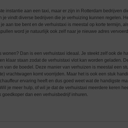
te instantie aan een taxi, maar er zijn in Rotterdam bedrijven di
 je vindt diverse bedrijven die je verhuizing kunnen regelen. He
je aan toe bent en de verhuistaxi is meestal op korte termijn, al
llen word je natuurlijk ook zelf naar je nieuwe adres vervoerd
 wonen? Dan is een verhuistaxi ideaal. Je steekt zelf ook de h
ten klaar staan zodat de verhuistaxi vlot kan worden geladen. D
aden van de boedel. Deze manier van verhuizen is meestal een s
ote) vrachtwagen komt voorrijden. Maar het is ook een stuk hand
chauffeur ervaring heeft en dus goed weet wat de handigste ma
 Wil je meer hulp, of wil je dat de verhuistaxi meerdere keren h
ink goedkoper dan een verhuisbedrijf inhuren.