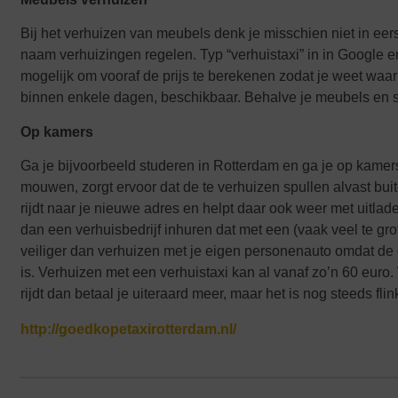
Bij het verhuizen van meubels denk je misschien niet in eers
naam verhuizingen regelen. Typ “verhuistaxi” in in Google en
mogelijk om vooraf de prijs te berekenen zodat je weet waar 
binnen enkele dagen, beschikbaar. Behalve je meubels en spu
Op kamers
Ga je bijvoorbeeld studeren in Rotterdam en ga je op kamers
mouwen, zorgt ervoor dat de te verhuizen spullen alvast bui
rijdt naar je nieuwe adres en helpt daar ook weer met uitl
dan een verhuisbedrijf inhuren dat met een (vaak veel te gr
veiliger dan verhuizen met je eigen personenauto omdat de 
is. Verhuizen met een verhuistaxi kan al vanaf zo’n 60 euro.
rijdt dan betaal je uiteraard meer, maar het is nog steeds fl
http://goedkopetaxirotterdam.nl/