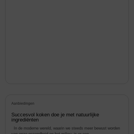
Aanbiedingen
Succesvol koken doe je met natuurlijke
ingrediënten
In de moderne wereld, waarin we steeds meer bewust worden
van onze gezondheid en het milieu, is er een