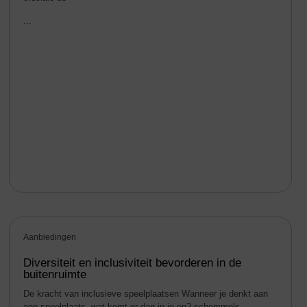
...
Aanbiedingen
Diversiteit en inclusiviteit bevorderen in de
buitenruimte
De kracht van inclusieve speelplaatsen Wanneer je denkt aan
een speelplaats, wat komt er dan in je op? schommels,