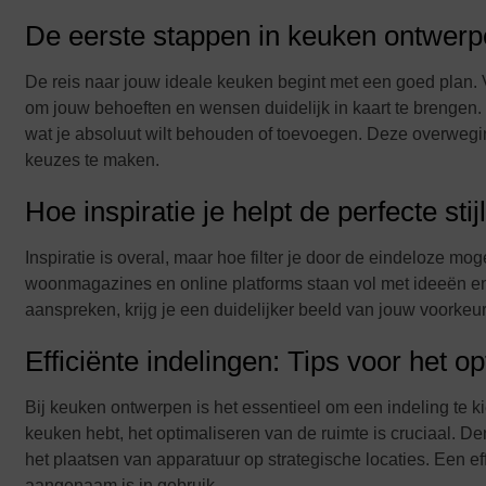
De eerste stappen in keuken ontwerp
De reis naar jouw ideale keuken begint met een goed plan. V
om jouw behoeften en wensen duidelijk in kaart te brengen. 
wat je absoluut wilt behouden of toevoegen. Deze overweg
keuzes te maken.
Hoe inspiratie je helpt de perfecte stij
Inspiratie is overal, maar hoe filter je door de eindeloze mo
woonmagazines en online platforms staan vol met ideeën en
aanspreken, krijg je een duidelijker beeld van jouw voorke
Efficiënte indelingen: Tips voor het o
Bij keuken ontwerpen is het essentieel om een indeling te kie
keuken hebt, het optimaliseren van de ruimte is cruciaal. 
het plaatsen van apparatuur op strategische locaties. Een eff
aangenaam is in gebruik.