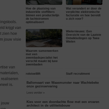
Hoe de plaatsing van
Wat verandert er door de
industriële stoffilters
verplichte elektronische
binnen een productielijn
facturatie en hoe bereidt
de luchtstromen
u zich voor?
ingstools.
optimaliseert
ld krijgt van
Wielernieuws: Een
t zien hoe
Overzicht van de Laatste
Ontwikkelingen op Twee
om jouw visie
Wielen
Waarom samenwerken
met een
zwembadspecialist het
verschil maakt bij luxe
zwembaden
rtise van
materialen,
rolstoelllift
Staff recruitment
 realiseren
Ballonvaart van Waasmunster naar Wachtebeke
neel is.
onze gezinservaring
Lees verder »
Kies voor een doordachte flow met een ervaren
j jouw
architect in de utiliteitsbouw
 van