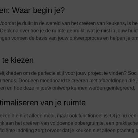
en: Waar begin je?
oordat je duikt in de wereld van het creëren van keukens, is het
Denk na over hoe je de ruimte gebruikt, wat je mist in jouw hui
ingen vormen de basis van jouw ontwerpproces en helpen je om
l te kiezen
gelijkheden om de perfecte stijl voor jouw project te vinden? Soc
 trends. Door een moodboard te creëren met afbeeldingen die 
uren en hoe deze in jouw ontwerp kunnen worden geïntegreerd.
ptimaliseren van je ruimte
zen die niet alleen mooi, maar ook functioneel is. Of je nu een 
Denk aan het creëren van voldoende opbergruimte, een praktisch
iciënte indeling zorgt ervoor dat je keuken niet alleen prachtig 