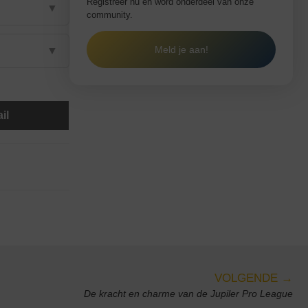
Registreer nu en word onderdeel van onze
▼
community.
Meld je aan!
▼
il
VOLGENDE →
De kracht en charme van de Jupiler Pro League