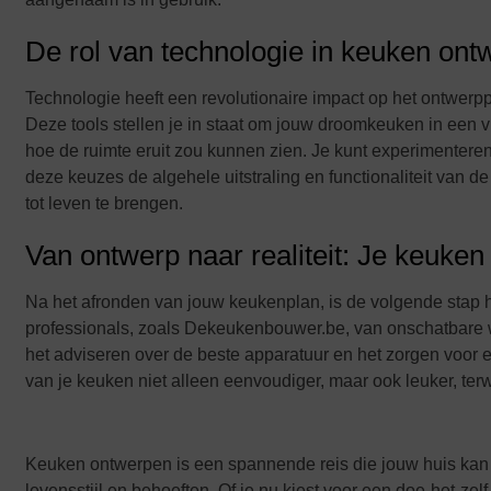
De rol van technologie in keuken on
Technologie heeft een revolutionaire impact op het ontwerp
Deze tools stellen je in staat om jouw droomkeuken in een vi
hoe de ruimte eruit zou kunnen zien. Je kunt experimenteren
deze keuzes de algehele uitstraling en functionaliteit van 
tot leven te brengen.
Van ontwerp naar realiteit: Je keuke
Na het afronden van jouw keukenplan, is de volgende stap he
professionals, zoals Dekeukenbouwer.be, van onschatbare waa
het adviseren over de beste apparatuur en het zorgen voor ee
van je keuken niet alleen eenvoudiger, maar ook leuker, terwi
Keuken ontwerpen is een spannende reis die jouw huis kan t
levensstijl en behoeften. Of je nu kiest voor een doe-het-zel