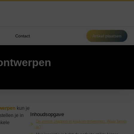
Contact
Artikel plaatsen
 ontwerpen
werpen
kun je
Inhoudsopgave
tellen je in
De eerste stappen in keuken ontwerpen: Waar begin
nkele
je?