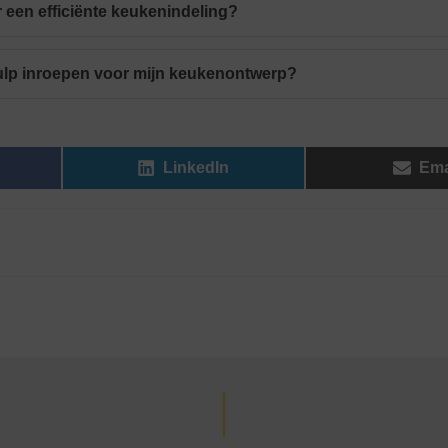
r een efficiënte keukenindeling?
hulp inroepen voor mijn keukenontwerp?
LinkedIn
Ema