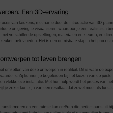
twerpen: Een 3D-ervaring
proces van keukens, met name door de introductie van 3D-plann
rtuele omgeving te visualiseren, waardoor je een realistisch bee
 met verschillende opstellingen, materialen en kleuren, en direc
de keuken beïnvloeden. Het is een onmisbare stap in het proces 
n ontwerpen tot leven brengen
t omzetten van deze ontwerpen in realiteit. Dit is waar de expe
rde is. Zij kunnen je begeleiden bij het kiezen van de juiste 
n vlekkeloze installatie. Met hun hulp wordt het proces van het
jl je zeker kunt zijn van een resultaat dat zowel mooi als functio
ransformeren en een ruimte kan creëren die perfect aansluit bi
f benadering met behulp van online tools of de expertise inroept