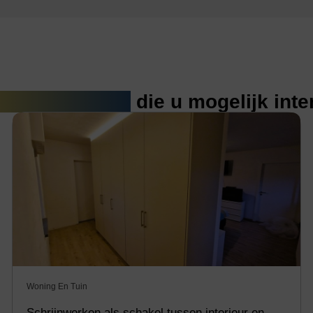
erde artikelen
die u mogelijk int
Woning En Tuin
Schrijnwerken als schakel tussen interieur en