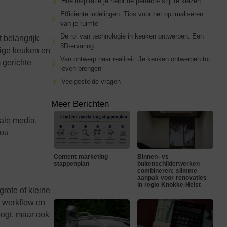
Hoe inspiratie je helpt de perfecte stijl te kiezen
Efficiënte indelingen: Tips voor het optimaliseren
van je ruimte
De rol van technologie in keuken ontwerpen: Een
 belangrijk
3D-ervaring
dige keuken en
Van ontwerp naar realiteit: Je keuken ontwerpen tot
 gerichte
leven brengen
Veelgestelde vragen
Meer Berichten
iale media,
jou
Content marketing
Binnen- vs
stappenplan
buitenschilderwerken
combineren: slimme
aanpak voor renovaties
in regio Knokke-Heist
grote of kleine
e werkflow en
oogt, maar ook