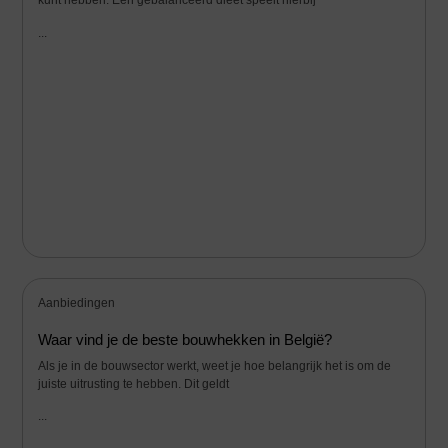
kunt hebben. Een gebalanceerd dieet speelt hierbij
...
Aanbiedingen
Waar vind je de beste bouwhekken in België?
Als je in de bouwsector werkt, weet je hoe belangrijk het is om de
juiste uitrusting te hebben. Dit geldt
...