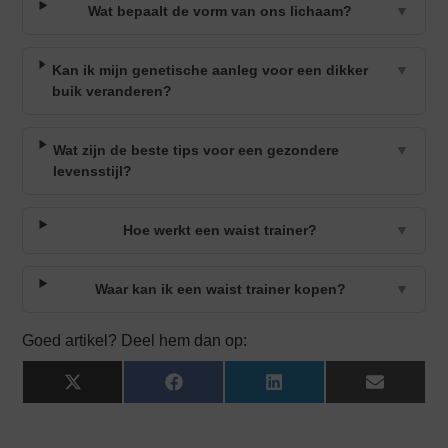
Wat bepaalt de vorm van ons lichaam?
▼
Kan ik mijn genetische aanleg voor een dikker
▼
buik veranderen?
Wat zijn de beste tips voor een gezondere
▼
levensstijl?
Hoe werkt een waist trainer?
▼
Waar kan ik een waist trainer kopen?
▼
Goed artikel? Deel hem dan op:
X
Facebook
LinkedIn
Email
(Twitter)