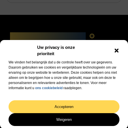
Main Links
Linkbuilding platforms: het slimme netwerk achter jouw Google-succes
Geld verdienen via het internet: vrijheid, fabels en feiten
Uw privacy is onze
Bericht categorie
prioriteit
We vinden het belangrijk dat u de controle heeft over uw gegevens.
Daarom gebruiken we cookies en vergelijkbare technologieën om uw
ervaring op onze website te verbeteren. Deze cookies helpen ons niet
alleen om te begrijpen hoe u onze site gebruikt, maar ook om deze te
personaliseren en relevantere advertenties te tonen. Voor meer
informatie kunt u
ons cookiebeleid
raadplegen.
Jouw dagelijkse bron van inspiratie en informatie!
Ontdek de laatste trends, praktische tips en waardevolle inzichten die je dagelijks
verder helpen.
@2025 All Right Reserved. Design by
www.dhzwebsite.nl.
Accepteren
Weigeren