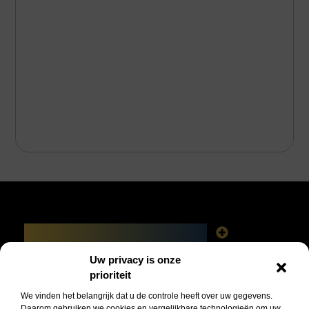
Main Links
Linkbuilding platforms: het slimme netwerk achter jouw Google-succes
Geld verdienen via het internet: vrijheid, fabels en feiten
Uw privacy is onze
Bericht categorie
prioriteit
We vinden het belangrijk dat u de controle heeft over uw gegevens.
Daarom gebruiken we cookies en vergelijkbare technologieën om uw